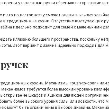
to-open и утопленные ручки облегчают открывание и
е и это по достоинству сможет оценить каждая хозяйка
, чем традиционные кухни. Отсутствие выступающих р
дизайна идеально подходит для семей с маленькими 
 создать иллюзию большего пространства, поскольку 
ысоты. Этот вариант дизайна идеально подходит для м
 ручек
е традиционных кухонь. Механизмы «push-to-open» ил
их механизмов требуется более высокий уровень квалиф
ить открывание шкафов и ящиков для людей с ограни
бовать более высокого уровня силы или ловкости, чт
ручек могут быть ограничены в выборе дизайна. Меха