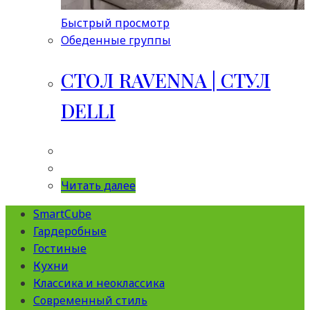
Быстрый просмотр
Обеденные группы
СТОЛ RAVENNA | СТУЛ
DELLI
Читать далее
SmartCube
Гардеробные
Гостиные
Кухни
Классика и неоклассика
Современный стиль