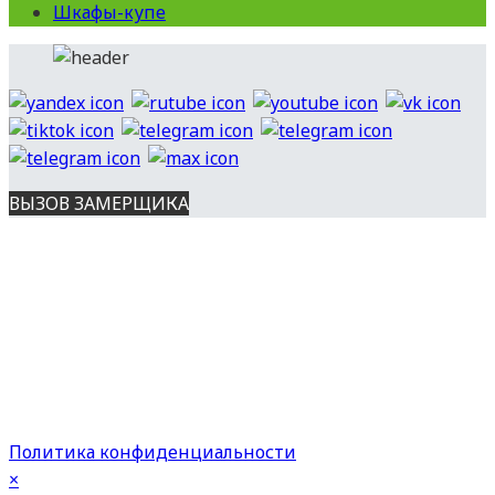
Шкафы-купе
ВЫЗОВ ЗАМЕРЩИКА
Вся представленная на сайте информация носит
информационный характер и ни при каких условиях не является
публичной офертой, определяемой положениями ст. 437 ГК РФ.
Опубликованная на данном сайте информация может быть
изменена в любое время без предварительного уведомления.
Все права защищены. Копирование материалов с сайта
разрешено с указанием источника.
Политика конфиденциальности
×