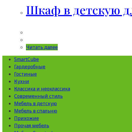
Шкаф в детскую 
Читать далее
SmartCube
Гардеробные
Гостиные
Кухни
Классика и неоклассика
Современный стиль
Мебель в детскую
Мебель в спальню
Прихожие
Прочая мебель