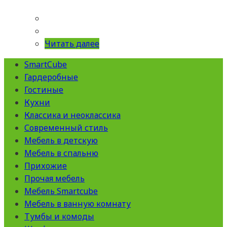
Читать далее
SmartCube
Гардеробные
Гостиные
Кухни
Классика и неоклассика
Современный стиль
Мебель в детскую
Мебель в спальню
Прихожие
Прочая мебель
Мебель Smartcube
Мебель в ванную комнату
Тумбы и комоды