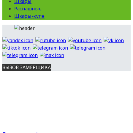
Шкафы
Распашные
Шкафы-купе
ВЫЗОВ ЗАМЕРЩИКА
Вся представленная на сайте информация носит
информационный характер и ни при каких условиях не является
публичной офертой, определяемой положениями ст. 437 ГК РФ.
Опубликованная на данном сайте информация может быть
изменена в любое время без предварительного уведомления.
Все права защищены. Копирование материалов с сайта
разрешено с указанием источника.