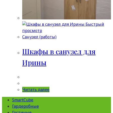
Быстрый
просмотр
Санузел (работы)
Шкафы в санузел для
Ирины
Читать далее
SmartCube
Гардеробные
Гостиные