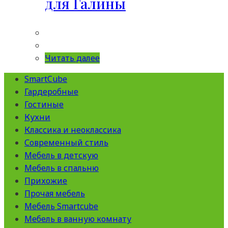
для Галины
Читать далее
SmartCube
Гардеробные
Гостиные
Кухни
Классика и неоклассика
Современный стиль
Мебель в детскую
Мебель в спальню
Прихожие
Прочая мебель
Мебель Smartcube
Мебель в ванную комнату