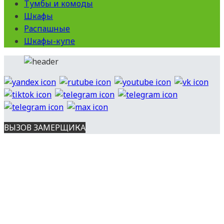
Тумбы и комоды
Шкафы
Распашные
Шкафы-купе
ВЫЗОВ ЗАМЕРЩИКА
Вся представленная на сайте информация носит
информационный характер и ни при каких условиях не является
публичной офертой, определяемой положениями ст. 437 ГК РФ.
Опубликованная на данном сайте информация может быть
изменена в любое время без предварительного уведомления.
Все права защищены. Копирование материалов с сайта
разрешено с указанием источника.