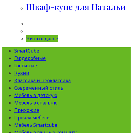
Шкаф-купе для Натальи
Читать далее
SmartCube
Гардеробные
Гостиные
Кухни
Классика и неоклассика
Современный стиль
Мебель в детскую
Мебель в спальню
Прихожие
Прочая мебель
Мебель Smartcube
Мебель в ванную комнату