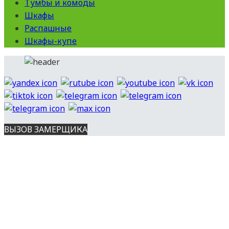
Тумбы и комоды
Шкафы
Распашные
Шкафы-купе
ВЫЗОВ ЗАМЕРЩИКА
Вся представленная на сайте информация носит
информационный характер и ни при каких условиях не является
публичной офертой, определяемой положениями ст. 437 ГК РФ.
Опубликованная на данном сайте информация может быть
изменена в любое время без предварительного уведомления.
Все права защищены. Копирование материалов с сайта
разрешено с указанием источника.