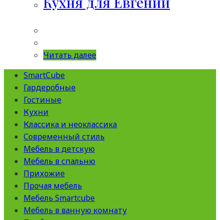
Кухня для Евгении
Читать далее
SmartCube
Гардеробные
Гостиные
Кухни
Классика и неоклассика
Современный стиль
Мебель в детскую
Мебель в спальню
Прихожие
Прочая мебель
Мебель Smartcube
Мебель в ванную комнату