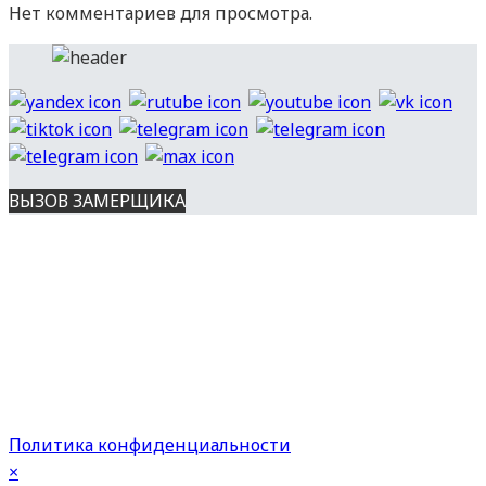
Нет комментариев для просмотра.
ВЫЗОВ ЗАМЕРЩИКА
Вся представленная на сайте информация носит
информационный характер и ни при каких условиях не является
публичной офертой, определяемой положениями ст. 437 ГК РФ.
Опубликованная на данном сайте информация может быть
изменена в любое время без предварительного уведомления.
Все права защищены. Копирование материалов с сайта
разрешено с указанием источника.
Политика конфиденциальности
×