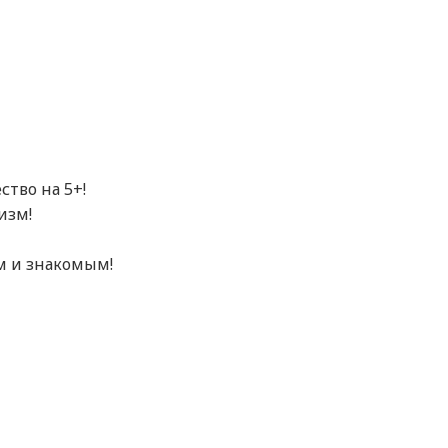
тво на 5+!
изм!
м и знакомым!